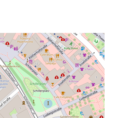
ice 365
Outlook Live