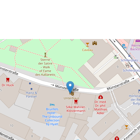
ender
iCalendar
Off