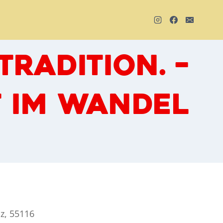
TRADITION. –
T IM WANDEL
z, 55116