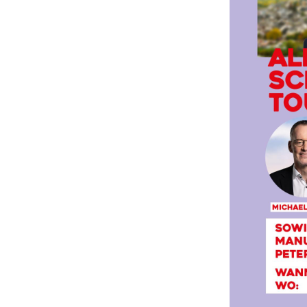
ender
iCalendar
Off