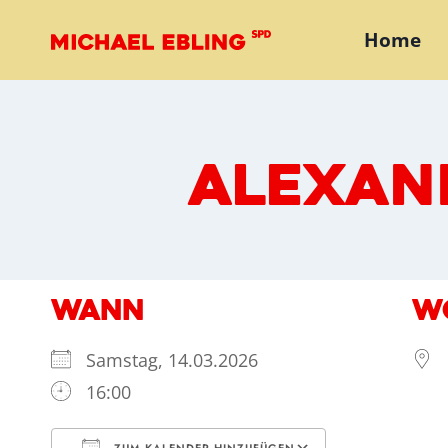
Zum
Home
Inhalt
springen
ALEXAN
WANN
W
Samstag, 14.03.2026
16:00
ZUM KALENDER HINZUFÜGEN